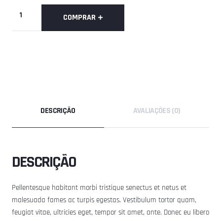
Guardians
COMPRAR
White
Framed
Print
quantidade
DESCRIÇÃO
AVALIAÇÕES (0)
DESCRIÇÃO
Pellentesque habitant morbi tristique senectus et netus et
malesuada fames ac turpis egestas. Vestibulum tortor quam,
feugiat vitae, ultricies eget, tempor sit amet, ante. Donec eu libero