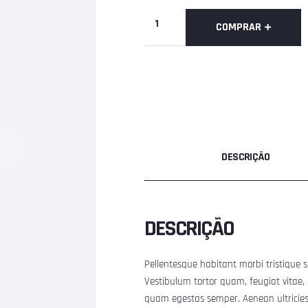
Necromancers
COMPRAR
Ceramic
Black
Mug
quantidade
DESCRIÇÃO
DESCRIÇÃO
Pellentesque habitant morbi tristique 
Vestibulum tortor quam, feugiat vitae, 
quam egestas semper. Aenean ultricies m