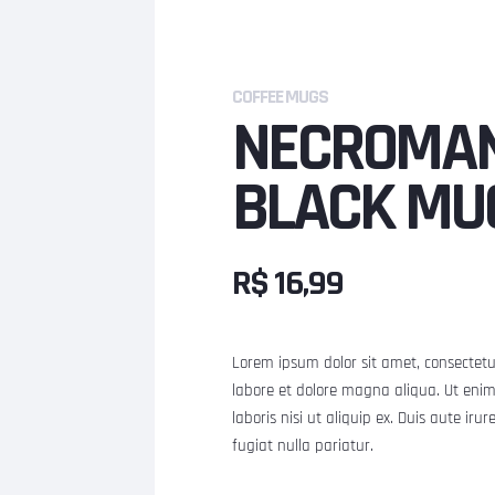
COFFEE MUGS
NECROMAN
BLACK MU
R$
16,99
Lorem ipsum dolor sit amet, consectetur
labore et dolore magna aliqua. Ut enim
laboris nisi ut aliquip ex. Duis aute iru
fugiat nulla pariatur.