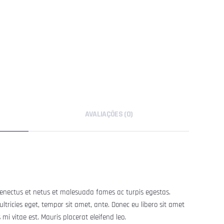
AVALIAÇÕES (0)
senectus et netus et malesuada fames ac turpis egestas.
ultricies eget, tempor sit amet, ante. Donec eu libero sit amet
i vitae est. Mauris placerat eleifend leo.